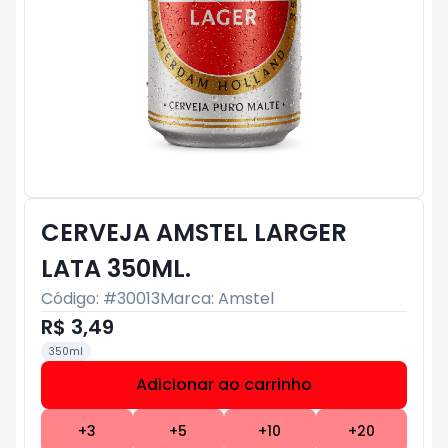
CERVEJA AMSTEL LARGER
LATA 350ML.
Código: #
30013
Marca:
Amstel
R$ 3,49
350ml
Adicionar ao carrinho
Subtotal:
R$ 0
+
3
+
5
+
10
+
20