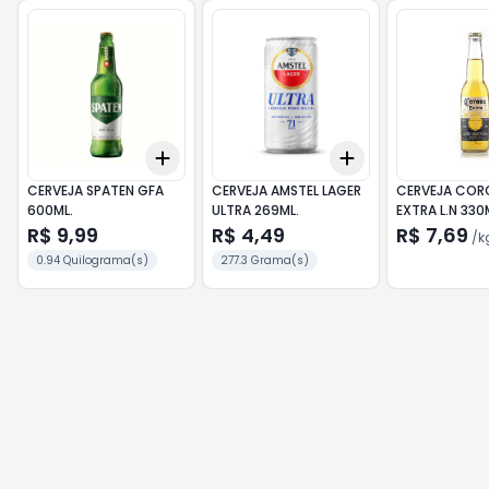
Add
Add
+
3
+
5
+
10
+
3
+
5
+
10
CERVEJA SPATEN GFA
CERVEJA AMSTEL LAGER
CERVEJA COR
600ML.
ULTRA 269ML.
EXTRA L.N 330
R$ 9,99
R$ 4,49
R$ 7,69
/
k
0.94 Quilograma(s)
277.3 Grama(s)