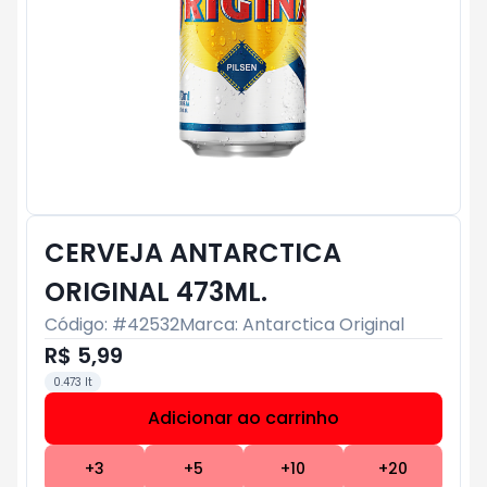
CERVEJA ANTARCTICA
ORIGINAL 473ML.
Código: #
42532
Marca:
Antarctica Original
R$ 5,99
0.473 lt
Adicionar ao carrinho
Subtotal:
R$ 0
+
3
+
5
+
10
+
20