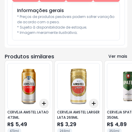
Informações gerais
* Preços de produtos pesáveis podem sofrer variação 
de acordo com o peso;

* Sujeito à disponibilidade de estoque;

* Imagem meramente ilustrativa;
Produtos similares
Ver mais
Add
Add
+
3
+
5
+
10
+
3
+
5
+
10
CERVEJA AMSTEL LATAO
CERVEJA AMSTEL LARGER
CERVEJA SPAT
473ML.
LATA 269ML.
350ML.
R$ 5,49
R$ 3,29
R$ 4,89
473ml
269ml
350ml