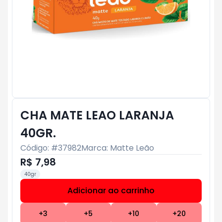
CHA MATE LEAO LARANJA
40GR.
Código: #
37982
Marca:
Matte Leão
R$ 7,98
40gr
Adicionar ao carrinho
Subtotal:
R$ 0
+
3
+
5
+
10
+
20