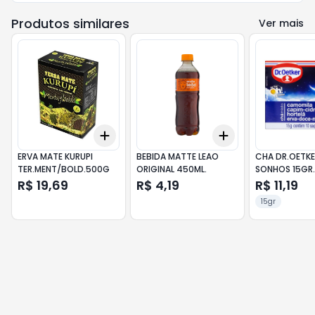
Produtos similares
Ver mais
Add
Add
+
3
+
5
+
10
+
3
+
5
+
10
ERVA MATE KURUPI
BEBIDA MATTE LEAO
CHA DR.OETK
TER.MENT/BOLD.500G
ORIGINAL 450ML.
SONHOS 15GR.
R$ 19,69
R$ 4,19
R$ 11,19
15gr