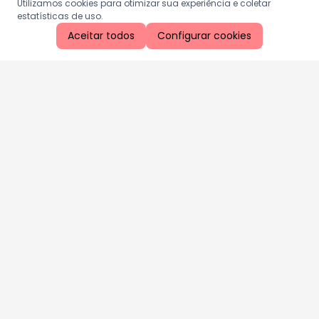
Utilizamos cookies para otimizar sua experiência e coletar
estatísticas de uso.
Aceitar todos
Configurar cookies
Aproveite as nossas promoções!
Cadastre seu e-mail e receba ofertas exclusivas.
QUERO RECEBER