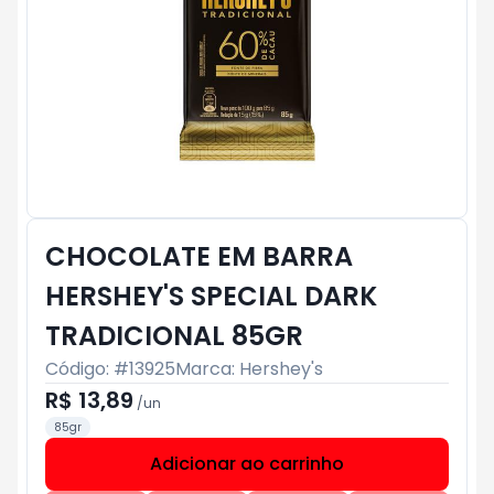
CHOCOLATE EM BARRA
HERSHEY'S SPECIAL DARK
TRADICIONAL 85GR
Código: #
13925
Marca:
Hershey's
R$ 13,89
/
un
85gr
Adicionar ao carrinho
Subtotal:
R$ 0