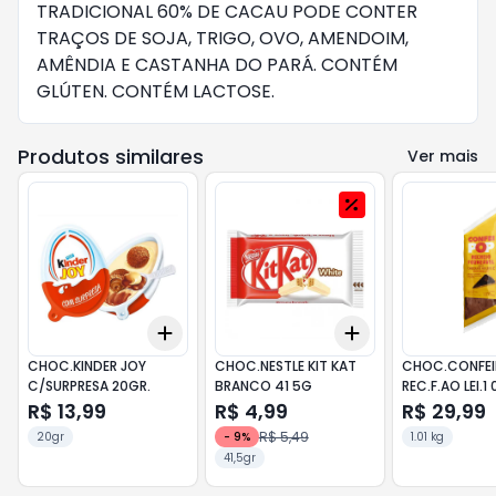
TRADICIONAL 60% DE CACAU PODE CONTER
TRAÇOS DE SOJA, TRIGO, OVO, AMENDOIM,
AMÊNDIA E CASTANHA DO PARÁ. CONTÉM
GLÚTEN. CONTÉM LACTOSE.
Produtos similares
Ver mais
Add
Add
+
3
+
5
+
10
+
3
+
5
+
10
CHOC.KINDER JOY
CHOC.NESTLE KIT KAT
CHOC.CONFEI
C/SURPRESA 20GR.
BRANCO 41 5G
REC.F.AO LEI.1 
R$ 13,99
R$ 4,99
R$ 29,99
R$ 5,49
20gr
-
9
%
1.01 kg
41,5gr