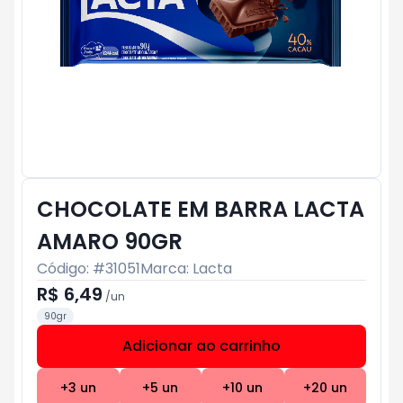
CHOCOLATE EM BARRA LACTA
AMARO 90GR
Código: #
31051
Marca:
Lacta
R$ 6,49
/
un
90gr
Adicionar ao carrinho
Subtotal:
R$ 0
+
3
un
+
5
un
+
10
un
+
20
un