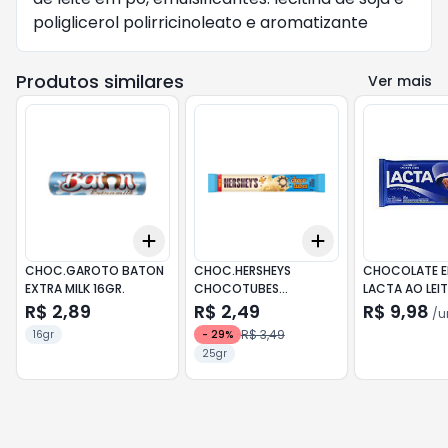
poliglicerol polirricinoleato e aromatizante
Produtos similares
Ver mais
Add
Add
+
3
+
5
+
10
+
3
+
5
+
10
CHOC.GAROTO BATON
CHOC.HERSHEYS
CHOCOLATE E
EXTRA MILK 16GR.
CHOCOTUBES
LACTA AO LEI
COOK.C.25G
R$ 2,89
R$ 2,49
R$ 9,98
/
u
R$ 3,49
16gr
-
29
%
25gr