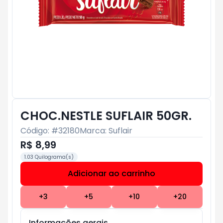
CHOC.NESTLE SUFLAIR 50GR.
Código: #
32180
Marca:
Suflair
R$ 8,99
1.03 Quilograma(s)
Adicionar ao carrinho
Subtotal:
R$ 0
+
3
+
5
+
10
+
20
Informações gerais