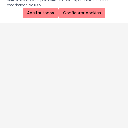
estatísticas de uso.
Aceitar todos
Configurar cookies
Aproveite as nossas promoções!
Cadastre seu e-mail e receba ofertas exclusivas.
QUERO RECEBER