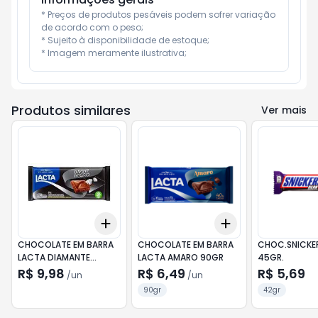
* Preços de produtos pesáveis podem sofrer variação 
de acordo com o peso;

* Sujeito à disponibilidade de estoque;

* Imagem meramente ilustrativa;
Produtos similares
Ver mais
Add
Add
+
3
+
5
+
10
+
3
+
5
+
10
CHOCOLATE EM BARRA
CHOCOLATE EM BARRA
CHOC.SNICKE
LACTA DIAMANTE
LACTA AMARO 90GR
45GR.
NEGRO 80GR
R$ 9,98
R$ 6,49
R$ 5,69
/
un
/
un
90gr
42gr