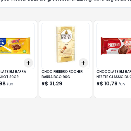
Add
Add
10
+
3
+
5
+
10
+
3
+
5
+
10
ATE EM BARRA
CHOC.FERRERO ROCHER
CHOCOLATE EM BA
SHOT 80GR
BARRA BCO.90G
NESTLE CLASSIC DU
COOKIES 150GR
,98
R$ 31,29
R$ 10,79
/
un
/
un