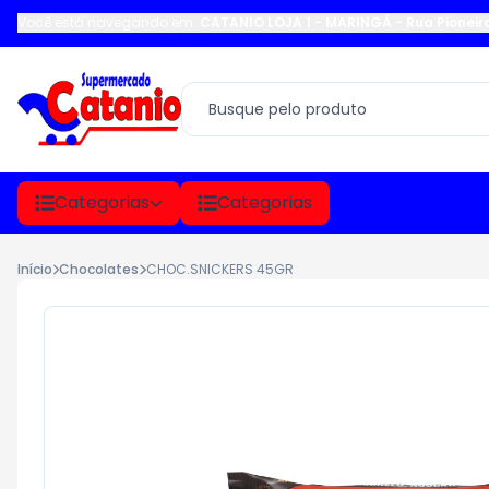
Você está navegando em:
CATANIO LOJA 1 - MARINGÁ
-
Rua Pioneir
Categorias
Categorias
Início
Chocolates
CHOC.SNICKERS 45GR