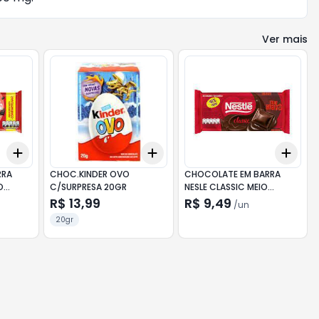
Ver mais
Add
Add
Add
+
3
+
5
+
10
+
3
+
5
+
10
+
3
RRA
CHOC.KINDER OVO
CHOCOLATE EM BARRA
O
C/SURPRESA 20GR
NESLE CLASSIC MEIO
AMARGO 80GR
R$ 13,99
R$ 9,49
/
un
20gr