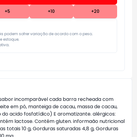
+
5
+
10
+
20
eis podem sofrer variação de acordo com o peso;

e estoque;

tiva;
 o sabor incomparável cada barra recheada com
leite em pó, manteiga de cacau, massa de cacau,
o do acido fosfatídico) E aromatizante. alérgicos:
contém lactose. Contém gluten. informaão nutricional
ras totais 10 g, Gorduras saturadas 4,8 g, Gorduras
100 mg.