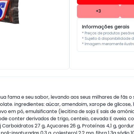
+
3
Informações gerais
* Preços de produtos pesáv
* Sujeito à disponibilidade d
* Imagem meramente ilustra
ua fama e seu sabor, levando aos seus milhares de fãs
te. ingredientes: aúcar, amendoim, xarope de glicose, 
ovo em pó, emulsificante (lecitina de soja E sais de amôni
ode conter derivados de trigo, centeio, cevada E aveia. 
j Carboidratos 27 g, Açucares 26 g, Proteínas 4,1 g, gordu
li-insaturadas 0,3 g, colesterol 2,2 mg, fibra 1,3g sódio 