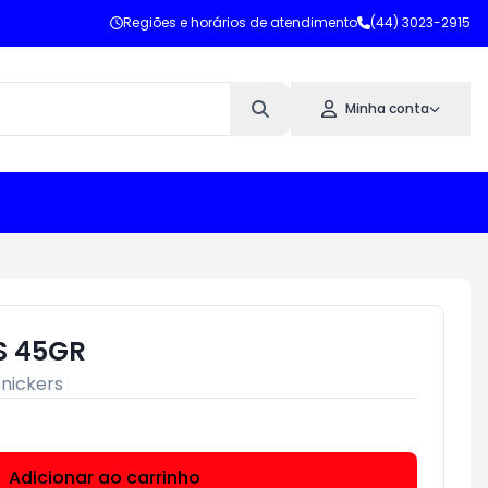
Regiões e horários de atendimento
(44) 3023-2915
Minha conta
S 45GR
Snickers
Adicionar ao carrinho
Subtotal:
R$ 0,00