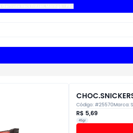
a Gertrude Heck Fritzen
,
Maringá
-
PR
CHOC.SNICKER
Código: #
25570
Marca:
R$ 5,69
45gr