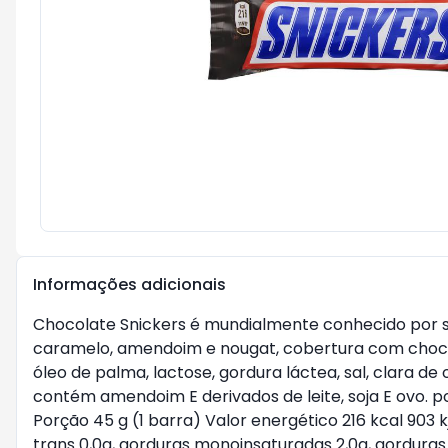
Informações adicionais
Chocolate Snickers é mundialmente conhecido por s
caramelo, amendoim e nougat, cobertura com chocola
óleo de palma, lactose, gordura láctea, sal, clara de 
contém amendoim E derivados de leite, soja E ovo. p
Porção 45 g (1 barra) Valor energético 216 kcal 903 k
trans 0,0g, gorduras monoinsaturadas 2,0g, gorduras po