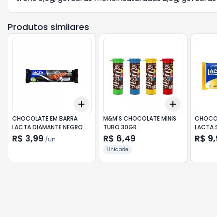
Produtos similares
Add
Add
+
3
+
5
+
10
+
3
+
5
+
CHOCOLATE EM BARRA
M&M'S CHOCOLATE MINIS
CHOCOL
LACTA DIAMANTE NEGRO
TUBO 30GR.
LACTA 
34GR
R$ 3,99
R$ 6,49
R$ 9
/
un
Unidade