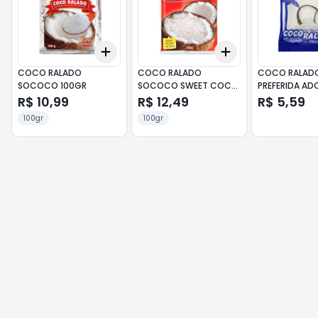
Add
Add
+
3
+
5
+
10
+
3
+
5
+
10
COCO RALADO
COCO RALADO
COCO RALADO
SOCOCO 100GR
SOCOCO SWEET COCO
PREFERIDA AD
100GR
R$ 10,99
R$ 12,49
R$ 5,59
100gr
100gr