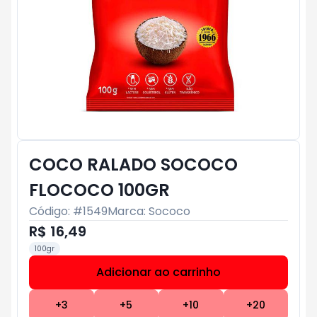
COCO RALADO SOCOCO
FLOCOCO 100GR
Código: #
1549
Marca:
Sococo
R$ 16,49
100gr
Adicionar ao carrinho
Subtotal:
R$ 0
+
3
+
5
+
10
+
20