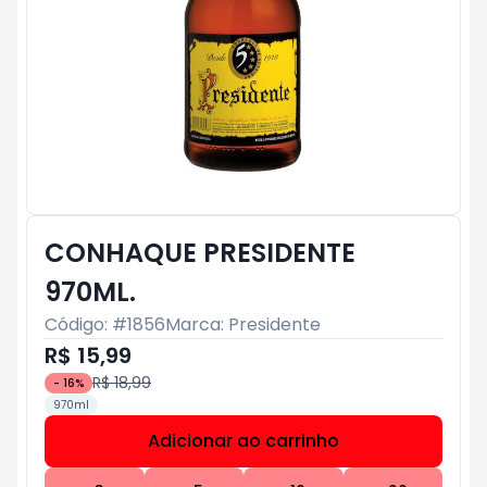
CONHAQUE PRESIDENTE
970ML.
Código: #
1856
Marca:
Presidente
R$ 15,99
R$ 18,99
-
16
%
970ml
Adicionar ao carrinho
Subtotal:
R$ 0