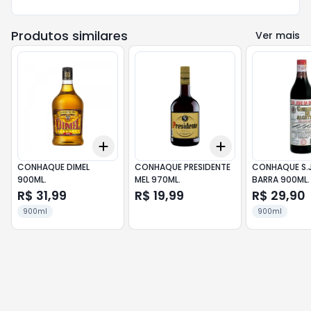
Produtos similares
Ver mais
Add
Add
+
3
+
5
+
10
+
3
+
5
+
10
CONHAQUE DIMEL
CONHAQUE PRESIDENTE
CONHAQUE S.
900ML.
MEL 970ML.
BARRA 900ML.
R$ 31,99
R$ 19,99
R$ 29,90
900ml
900ml