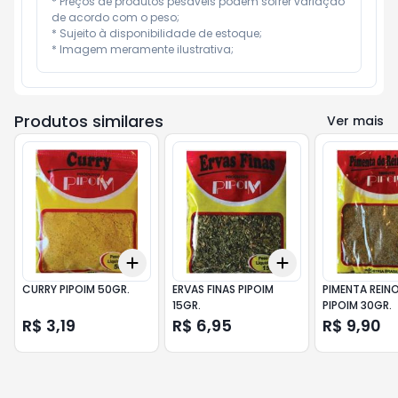
* Preços de produtos pesáveis podem sofrer variação 
de acordo com o peso;

* Sujeito à disponibilidade de estoque;

* Imagem meramente ilustrativa;
Produtos similares
Ver mais
Add
Add
+
3
+
5
+
10
+
3
+
5
+
10
CURRY PIPOIM 50GR.
ERVAS FINAS PIPOIM
PIMENTA REIN
15GR.
PIPOIM 30GR.
R$ 3,19
R$ 6,95
R$ 9,90