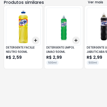
Produtos similares
Ver mais
Add
Add
+
3
+
5
+
10
+
3
+
5
+
10
DETERGENTE FACILLE
DETERGENTE LIMPOL
DETERGENTE L
NEUTRO 500ML.
LIMAO 500ML.
JABUTICABA 
R$ 2,59
R$ 2,99
R$ 2,99
500ml
500ml