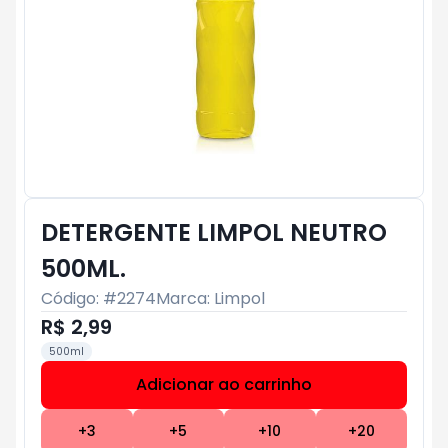
DETERGENTE LIMPOL NEUTRO
500ML.
Código: #
2274
Marca:
Limpol
R$ 2,99
500ml
Adicionar ao carrinho
Subtotal:
R$ 0
+
3
+
5
+
10
+
20