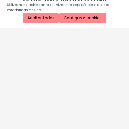
Utilizamos cookies para otimizar sua experiência e coletar
estatísticas de uso.
Aceitar todos
Configurar cookies
Aproveite as nossas promoções!
Cadastre seu e-mail e receba ofertas exclusivas.
QUERO RECEBER