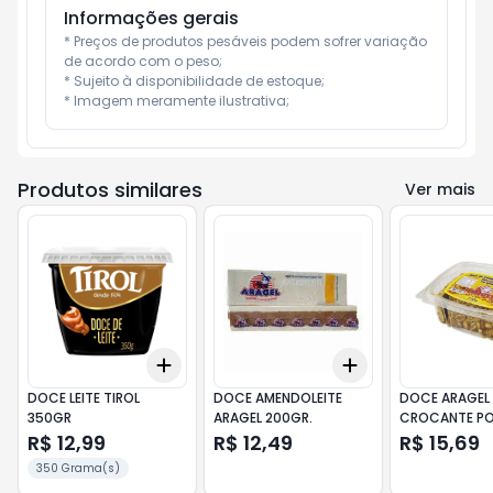
Informações gerais
* Preços de produtos pesáveis podem sofrer variação 
de acordo com o peso;

* Sujeito à disponibilidade de estoque;

* Imagem meramente ilustrativa;
Produtos similares
Ver mais
Add
Add
+
3
+
5
+
10
+
3
+
5
+
10
DOCE LEITE TIROL
DOCE AMENDOLEITE
DOCE ARAGEL 
350GR
ARAGEL 200GR.
CROCANTE P
220GR.
R$ 12,99
R$ 12,49
R$ 15,69
350 Grama(s)