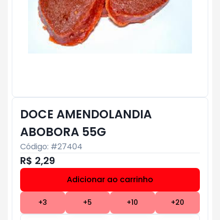
DOCE AMENDOLANDIA
ABOBORA 55G
Código: #
27404
R$ 2,29
Adicionar ao carrinho
Subtotal:
R$ 0
+
3
+
5
+
10
+
20