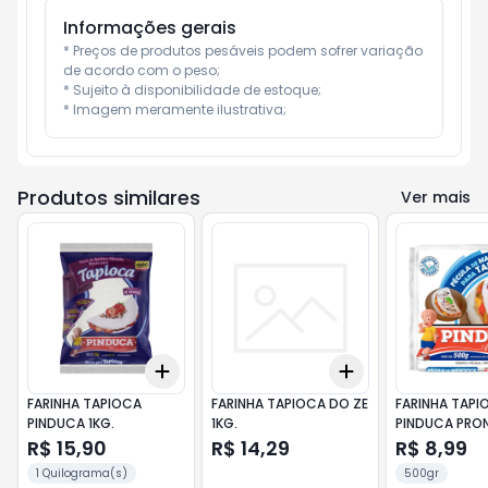
Informações gerais
* Preços de produtos pesáveis podem sofrer variação 
de acordo com o peso;

* Sujeito à disponibilidade de estoque;

* Imagem meramente ilustrativa;
Produtos similares
Ver mais
Add
Add
+
3
+
5
+
10
+
3
+
5
+
10
FARINHA TAPIOCA
FARINHA TAPIOCA DO ZE
FARINHA TAPI
PINDUCA 1KG.
1KG.
PINDUCA PRO
R$ 15,90
R$ 14,29
R$ 8,99
1 Quilograma(s)
500gr