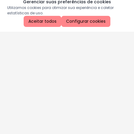
Gerenciar suas preferências de cookies
Utilizamos cookies para otimizar sua experiência e coletar
estatísticas de uso.
Aceitar todos
Configurar cookies
Aproveite as nossas promoções!
Cadastre seu e-mail e receba ofertas exclusivas.
QUERO RECEBER