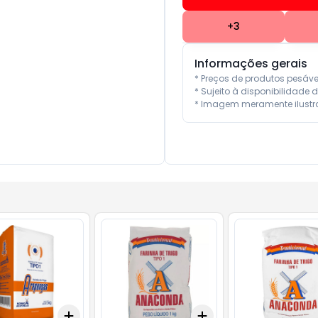
+
3
Informações gerais
* Preços de produtos pesáv
* Sujeito à disponibilidade d
* Imagem meramente ilustra
Add
Add
10
+
3
+
5
+
10
+
3
+
5
+
10