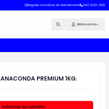
Regiões e horários de atendimento
(44) 3023-2915
Minha conta
 ANACONDA PREMIUM 1KG.
Adicionar ao carrinho
Subtotal:
R$ 0,00