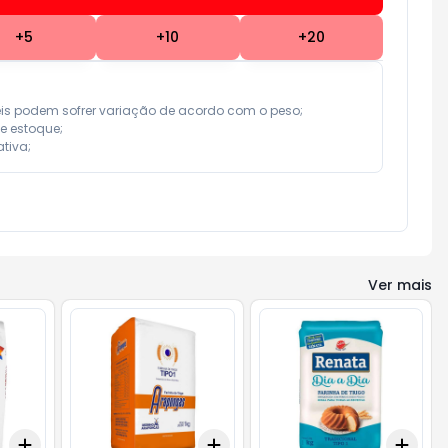
+
5
+
10
+
20
eis podem sofrer variação de acordo com o peso;

e estoque;

tiva;
Ver mais
Add
Add
Add
+
3
+
5
+
10
+
3
+
5
+
10
+
3