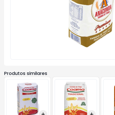
Produtos similares
Add
Add
+
3
+
5
+
10
+
3
+
5
+