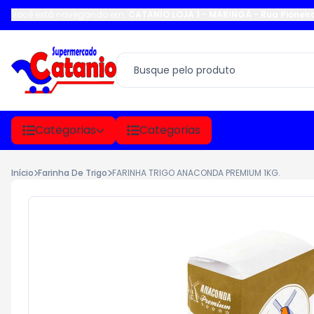
Você está navegando em:
CATANIO LOJA 1 - MARINGÁ
-
Rua Pioneir
Categorias
Categorias
Início
Farinha De Trigo
FARINHA TRIGO ANACONDA PREMIUM 1KG.