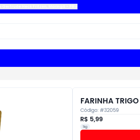
a Gertrude Heck Fritzen
,
Maringá
-
PR
FARINHA TRIGO
Código: #
32059
R$ 5,99
1kg