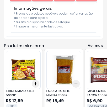
Informações gerais
* Preços de produtos pesáveis podem sofrer variação 
de acordo com o peso;

* Sujeito à disponibilidade de estoque;

* Imagem meramente ilustrativa;
Produtos similares
Ver mais
Add
Add
+
3
+
5
+
10
+
3
+
5
+
10
FAROFA MAND.ZAELI
FAROFA PICANTE
FAROFA MAND
500GR.
MINEIRA 350GR.
BACON 250GR
R$ 12,99
R$ 15,49
R$ 6,90
500gr
250 Grama(s)