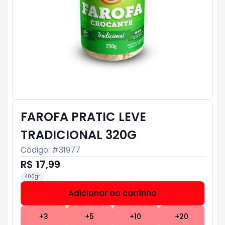
FAROFA PRATIC LEVE
TRADICIONAL 320G
Código: #
31977
R$ 17,99
400gr
Adicionar ao carrinho
Subtotal:
R$ 0
+
3
+
5
+
10
+
20