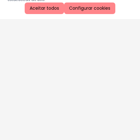
Aceitar todos
Configurar cookies
Aproveite as nossas promoções!
Cadastre seu e-mail e receba ofertas exclusivas.
QUERO RECEBER