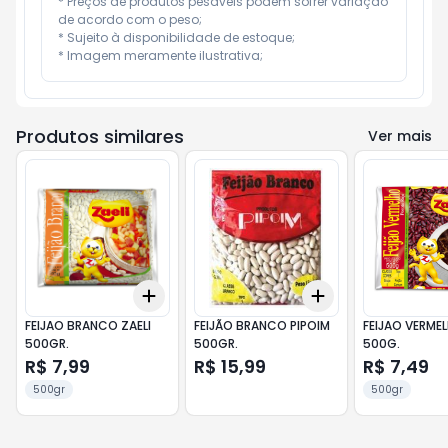
* Preços de produtos pesáveis podem sofrer variação 
de acordo com o peso;

* Sujeito à disponibilidade de estoque;

* Imagem meramente ilustrativa;
Produtos similares
Ver mais
Add
Add
+
3
+
5
+
10
+
3
+
5
+
10
FEIJAO BRANCO ZAELI
FEIJÃO BRANCO PIPOIM
FEIJAO VERMEL
500GR.
500GR.
500G.
R$ 7,99
R$ 15,99
R$ 7,49
500gr
500gr