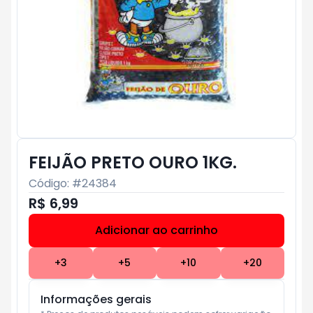
FEIJÃO PRETO OURO 1KG.
Código: #
24384
R$ 6,99
Adicionar ao carrinho
Subtotal:
R$ 0
+
3
+
5
+
10
+
20
Informações gerais