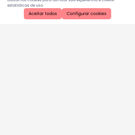
estatísticas de uso.
Aceitar todos
Configurar cookies
Aproveite as nossas promoções!
Cadastre seu e-mail e receba ofertas exclusivas.
QUERO RECEBER