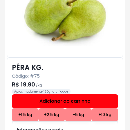
PÊRA KG.
Código: #
75
R$ 19,90
/
kg
Aproximadamente 150gr a unidade
Adicionar ao carrinho
Subtotal:
R$ 0
+
1.5
kg
+
2.5
kg
+
5
kg
+
10
kg
Informações gerais