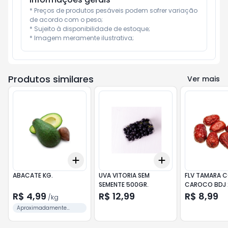
* Preços de produtos pesáveis podem sofrer variação 
de acordo com o peso;

* Sujeito à disponibilidade de estoque;

* Imagem meramente ilustrativa;
Produtos similares
Ver mais
Add
Add
+
1.2
kg
+
2
kg
+
3
+
5
+
10
ABACATE KG.
UVA VITORIA SEM
FLV TAMARA 
SEMENTE 500GR.
CAROCO BDJ 
R$ 4,99
R$ 12,99
R$ 8,99
/
kg
Aproximadamente
400gr a unidade