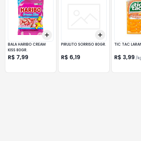
Add
Add
+
3
+
5
+
10
+
3
+
5
+
10
BALA HARIBO CREAM
PIRULITO SORRISO 80GR.
TIC TAC LARA
KISS 80GR.
R$ 7,99
R$ 6,19
R$ 3,99
/
k