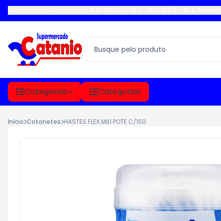
Você está navegando em:
CATANIO LOJA 1 - MARINGÁ
-
Rua Pioneir
Categorias
Categorias
Início
Cotonetes
HASTES FLEX.MILI POTE C/150.