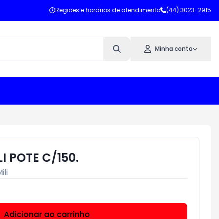
Regiões e horários de atendimento
(44) 3023-2915
Minha conta
I POTE C/150.
ili
Adicionar ao carrinho
Subtotal:
R$ 0,00