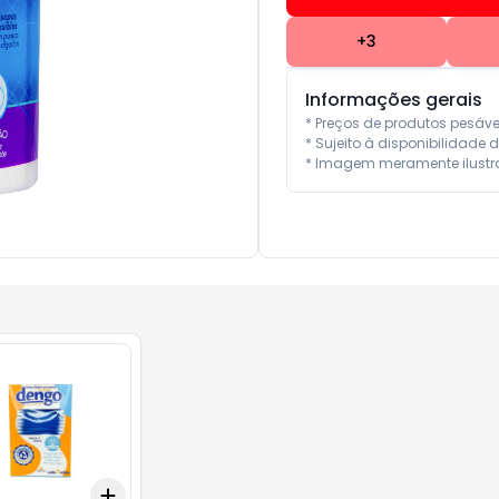
+
3
Informações gerais
* Preços de produtos pesáv
* Sujeito à disponibilidade d
* Imagem meramente ilustra
Add
10
+
3
+
5
+
10