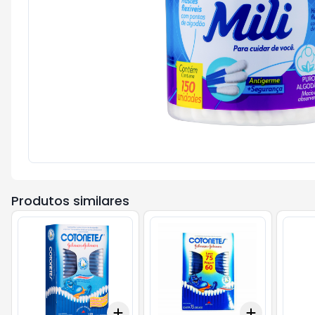
Produtos similares
Add
Add
+
3
+
5
+
10
+
3
+
5
+