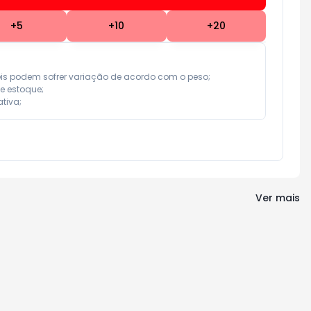
+
5
+
10
+
20
eis podem sofrer variação de acordo com o peso;

e estoque;

tiva;
Ver mais