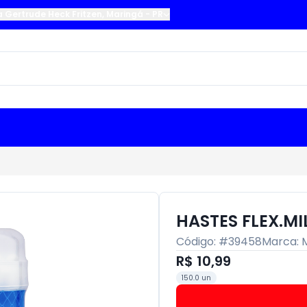
a Gertrude Heck Fritzen
,
Maringá
-
PR
HASTES FLEX.MIL
Código: #
39458
Marca:
M
R$ 10,99
150.0 un