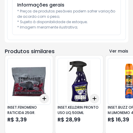
Informações gerais
* Preços de produtos pesáveis podem sofrer variação 
de acordo com o peso;

* Sujeito à disponibilidade de estoque;

* Imagem meramente ilustrativa;
Produtos similares
Ver mais
Add
Add
+
3
+
5
+
10
+
3
+
5
+
10
INSET.FENOMENO
INSET.KELLDRIN PRONTO
INSET.BUZZ O
RATICIDA 25GR.
USO LIQ.500ML
M.LIMONEMO 
R$ 3,39
R$ 28,99
R$ 16,39