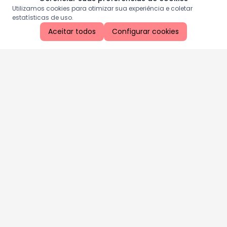
Utilizamos cookies para otimizar sua experiência e coletar
estatísticas de uso.
Aceitar todos
Configurar cookies
Aproveite as nossas promoções!
Cadastre seu e-mail e receba ofertas exclusivas.
QUERO RECEBER