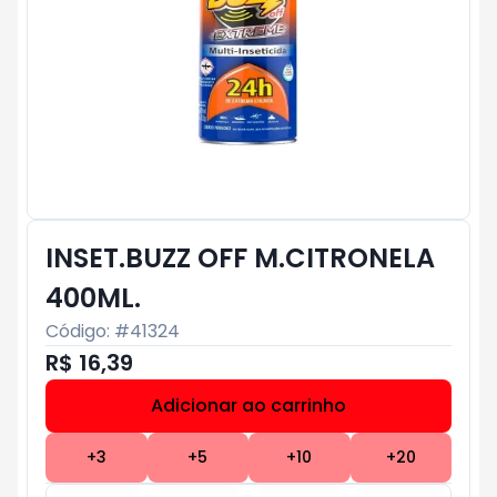
INSET.BUZZ OFF M.CITRONELA
400ML.
Código: #
41324
R$ 16,39
Adicionar ao carrinho
Subtotal:
R$ 0
+
3
+
5
+
10
+
20