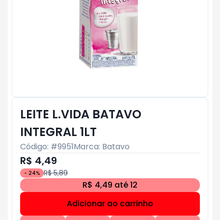
LEITE L.VIDA BATAVO
INTEGRAL 1LT
Código: #
9951
Marca:
Batavo
R$ 4,49
R$ 5,89
-
24
%
R$ 4,49 até 12
Adicionar ao carrinho
Subtotal:
R$ 0