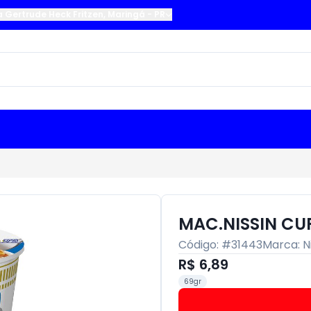
a Gertrude Heck Fritzen
,
Maringá
-
PR
MAC.NISSIN CU
Código: #
31443
Marca:
N
R$ 6,89
69gr