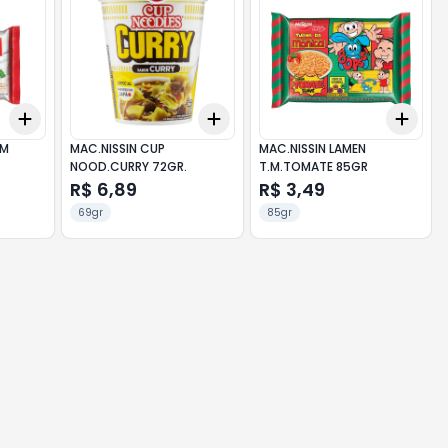
Add
Add
Add
+
3
+
5
+
10
+
3
+
5
+
10
+
3
IM
MAC.NISSIN CUP
MAC.NISSIN LAMEN
NOOD.CURRY 72GR.
T.M.TOMATE 85GR
R$ 6,89
R$ 3,49
69gr
85gr