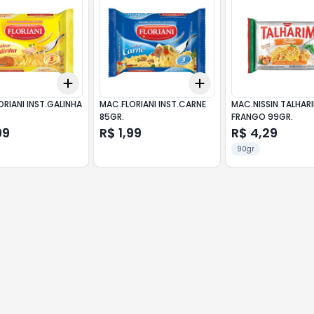
Add
Add
10
+
3
+
5
+
10
+
3
+
5
+
10
RIANI INST.GALINHA
MAC.FLORIANI INST.CARNE
MAC.NISSIN TALHAR
85GR.
FRANGO 99GR.
99
R$ 1,99
R$ 4,29
90gr