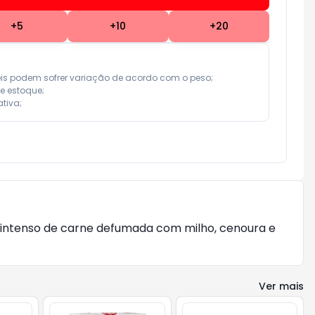
+
5
+
10
+
20
eis podem sofrer variação de acordo com o peso;

e estoque;

tiva;
r intenso de carne defumada com milho, cenoura e
Ver mais