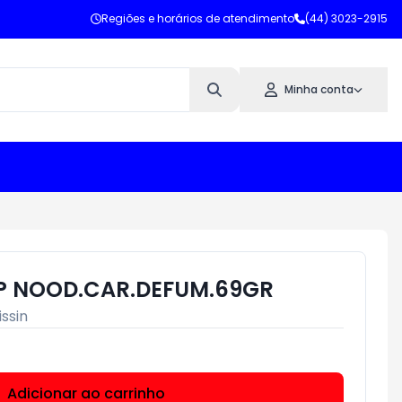
Regiões e horários de atendimento
(44) 3023-2915
Minha conta
P NOOD.CAR.DEFUM.69GR
issin
Adicionar ao carrinho
Subtotal:
R$ 0,00