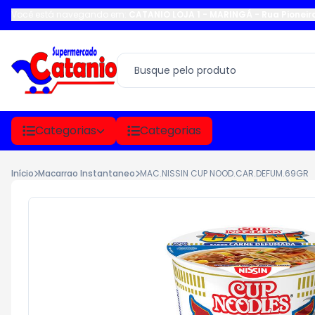
Você está navegando em:
CATANIO LOJA 1 - MARINGÁ
-
Rua Pioneir
Categorias
Categorias
Início
Macarrao Instantaneo
MAC.NISSIN CUP NOOD.CAR.DEFUM.69GR