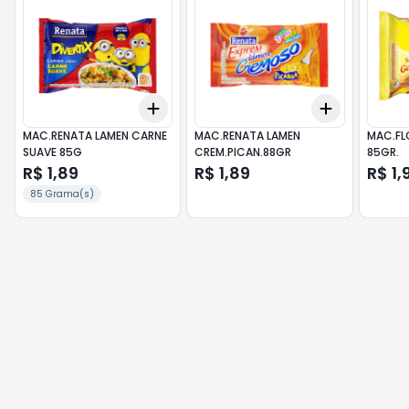
Add
Add
+
3
+
5
+
10
+
3
+
5
+
MAC.RENATA LAMEN CARNE
MAC.RENATA LAMEN
MAC.FLO
SUAVE 85G
CREM.PICAN.88GR
85GR.
R$ 1,89
R$ 1,89
R$ 1,
85 Grama(s)