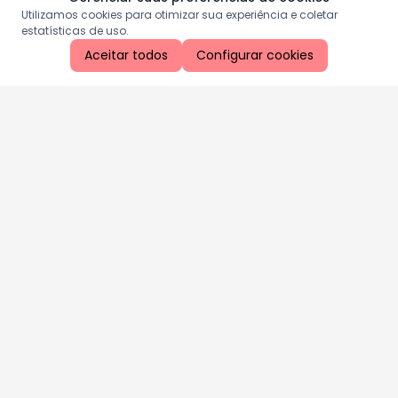
Utilizamos cookies para otimizar sua experiência e coletar
estatísticas de uso.
Aceitar todos
Configurar cookies
Aproveite as nossas promoções!
Cadastre seu e-mail e receba ofertas exclusivas.
QUERO RECEBER