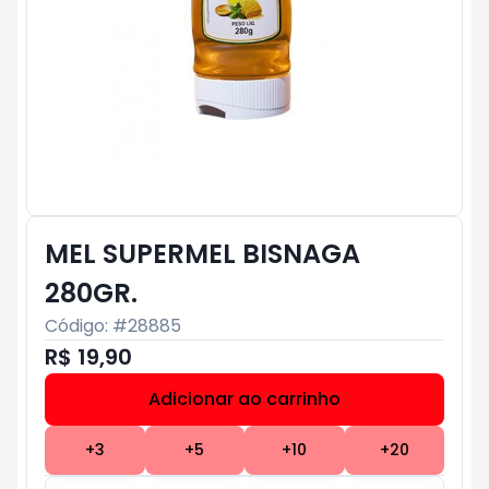
MEL SUPERMEL BISNAGA
280GR.
Código: #
28885
R$ 19,90
Adicionar ao carrinho
Subtotal:
R$ 0
+
3
+
5
+
10
+
20