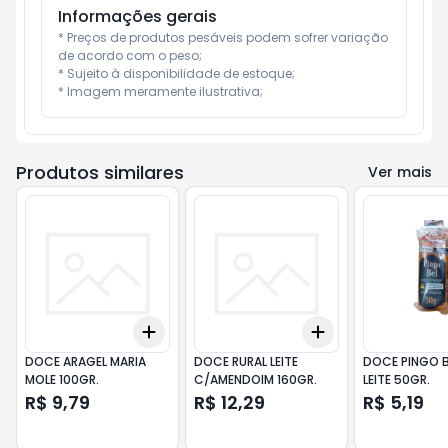
Informações gerais
* Preços de produtos pesáveis podem sofrer variação 
de acordo com o peso;

* Sujeito à disponibilidade de estoque;

* Imagem meramente ilustrativa;
Produtos similares
Ver mais
Add
Add
+
3
+
5
+
10
+
3
+
5
+
10
DOCE ARAGEL MARIA
DOCE RURAL LEITE
DOCE PINGO B
MOLE 100GR.
C/AMENDOIM 160GR.
LEITE 50GR.
R$ 9,79
R$ 12,29
R$ 5,19