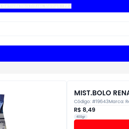
a Gertrude Heck Fritzen
,
Maringá
-
PR
MIST.BOLO REN
Código: #
19643
Marca:
R
R$ 8,49
400gr