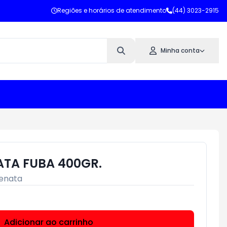
Regiões e horários de atendimento
(44) 3023-2915
Minha conta
ATA FUBA 400GR.
enata
Adicionar ao carrinho
Subtotal:
R$ 0,00