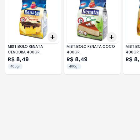
Add
Add
+
3
+
5
+
10
+
3
+
5
+
MIST.BOLO RENATA
MIST.BOLO RENATA COCO
MIST.B
CENOURA 400GR.
400GR.
400GR.
R$ 8,49
R$ 8,49
R$ 8
400gr
400gr