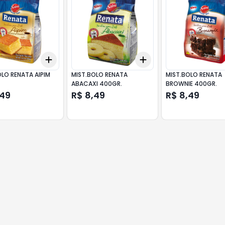
Add
Add
10
+
3
+
5
+
10
+
3
+
5
+
10
OLO RENATA AIPIM
MIST.BOLO RENATA
MIST.BOLO RENATA
ABACAXI 400GR.
BROWNIE 400GR.
,49
R$ 8,49
R$ 8,49