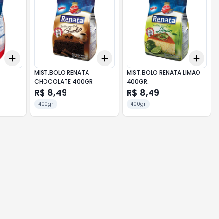
Add
Add
Add
+
3
+
5
+
10
+
3
+
5
+
10
+
3
MIST.BOLO RENATA
MIST.BOLO RENATA LIMAO
CHOCOLATE 400GR
400GR.
R$ 8,49
R$ 8,49
400gr
400gr