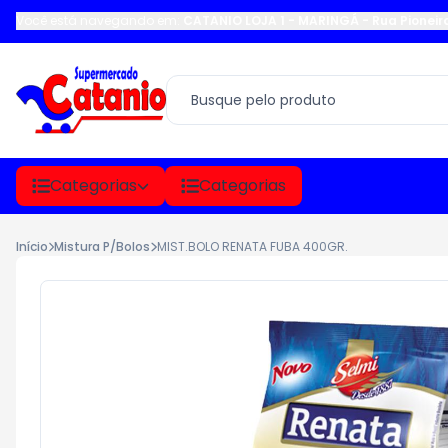
Você está navegando em:
CATANIO LOJA 1 - MARINGÁ
-
Rua Pioneir
Categorias
Categorias
Início
Mistura P/Bolos
MIST.BOLO RENATA FUBA 400GR.