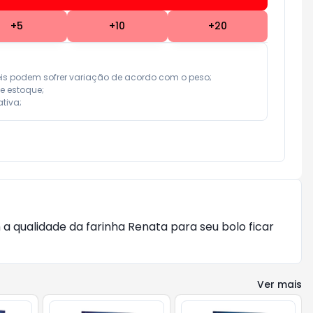
+
5
+
10
+
20
eis podem sofrer variação de acordo com o peso;

e estoque;

tiva;
a qualidade da farinha Renata para seu bolo ficar
Ver mais