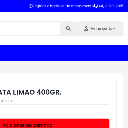
Regiões e horários de atendimento
(44) 3023-2915
Minha conta
ATA LIMAO 400GR.
enata
Adicionar ao carrinho
Subtotal:
R$ 0,00