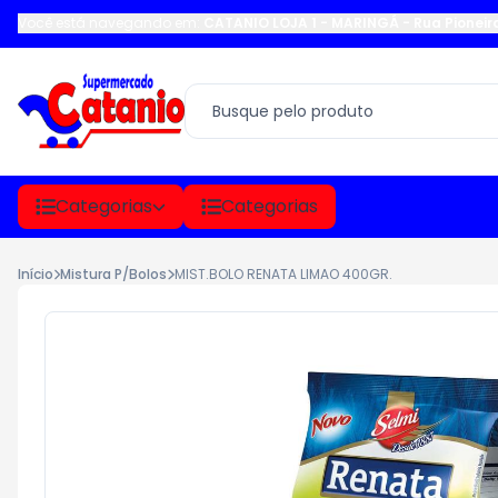
Você está navegando em:
CATANIO LOJA 1 - MARINGÁ
-
Rua Pioneir
Categorias
Categorias
Início
Mistura P/Bolos
MIST.BOLO RENATA LIMAO 400GR.