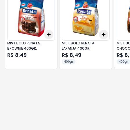
Add
Add
+
3
+
5
+
10
+
3
+
5
+
MIST.BOLO RENATA
MIST.BOLO RENATA
MIST.B
BROWNIE 400GR.
LARANJA 400GR.
CHOCO
R$ 8,49
R$ 8,49
R$ 8
400gr
400gr