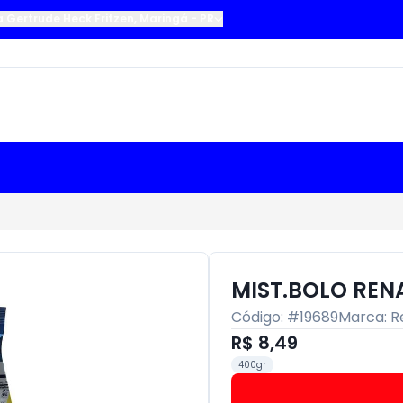
a Gertrude Heck Fritzen
,
Maringá
-
PR
MIST.BOLO REN
Código: #
19689
Marca:
R
R$ 8,49
400gr