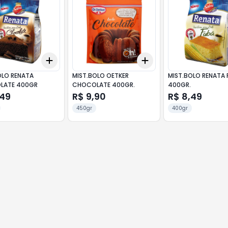
Add
Add
10
+
3
+
5
+
10
+
3
+
5
+
10
OLO RENATA
MIST.BOLO OETKER
MIST.BOLO RENATA 
LATE 400GR
CHOCOLATE 400GR.
400GR.
,49
R$ 9,90
R$ 8,49
450gr
400gr