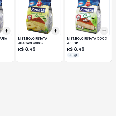
Add
Add
Add
+
3
+
5
+
10
+
3
+
5
+
10
+
3
FUBA
MIST.BOLO RENATA
MIST.BOLO RENATA COCO
ABACAXI 400GR.
400GR.
R$ 8,49
R$ 8,49
400gr