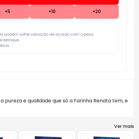
+
5
+
10
+
20
eis podem sofrer variação de acordo com o peso;

e estoque;

tiva;
z a pureza e qualidade que só a Farinha Renata tem, e
Ver mais