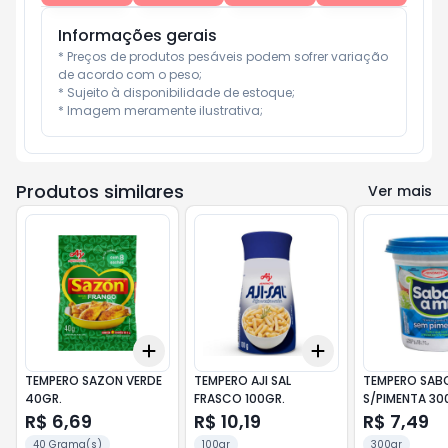
Informações gerais
* Preços de produtos pesáveis podem sofrer variação 
de acordo com o peso;

* Sujeito à disponibilidade de estoque;

* Imagem meramente ilustrativa;
Produtos similares
Ver mais
Add
Add
+
3
+
5
+
10
+
3
+
5
+
10
TEMPERO SAZON VERDE
TEMPERO AJI SAL
TEMPERO SAB
40GR.
FRASCO 100GR.
S/PIMENTA 30
R$ 6,69
R$ 10,19
R$ 7,49
40 Grama(s)
100gr
300gr