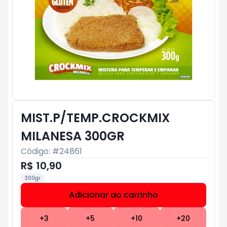
MIST.P/TEMP.CROCKMIX
MILANESA 300GR
Código: #
24861
R$ 10,90
300gr
Adicionar ao carrinho
Subtotal:
R$ 0
+
3
+
5
+
10
+
20