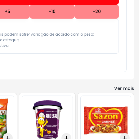
+
5
+
10
+
20
eis podem sofrer variação de acordo com o peso;

e estoque;

tiva;
Ver mais
Add
Add
Add
+
3
+
5
+
10
+
3
+
5
+
10
+
3