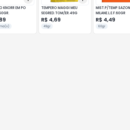
O KNORR EM PO
TEMPERO MAGGI MEU
MIST.P/TEMP.SAZO
50GR.
SEGRED.TOM/ER.49G
MILANE.L.E.F.60GR
,89
R$ 4,69
R$ 4,49
ma(s)
49gr
60gr