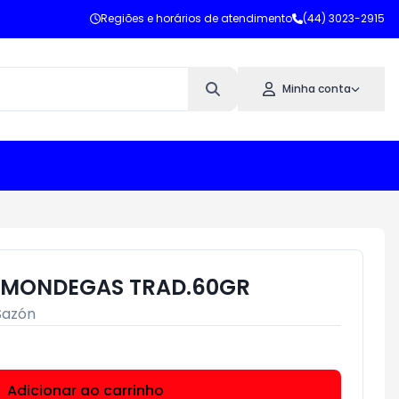
Regiões e horários de atendimento
(44) 3023-2915
Minha conta
ALMONDEGAS TRAD.60GR
Sazón
Adicionar ao carrinho
Subtotal:
R$ 0,00