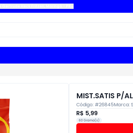
a Gertrude Heck Fritzen
,
Maringá
-
PR
MIST.SATIS P/
Código: #
26845
Marca:
R$ 5,99
60 Grama(s)