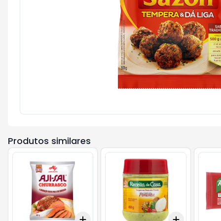
Produtos similares
Add
Add
+
3
+
5
+
10
+
3
+
5
+