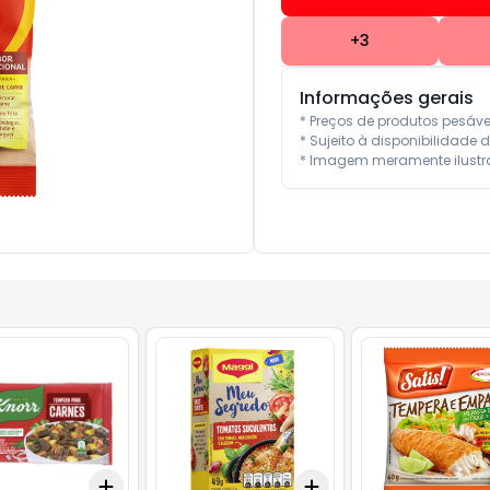
+
3
Informações gerais
* Preços de produtos pesáv
* Sujeito à disponibilidade d
* Imagem meramente ilustra
Add
Add
10
+
3
+
5
+
10
+
3
+
5
+
10