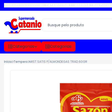
Você está navegando em:
CATANIO LOJA 1 - MARINGÁ
-
Rua Pioneir
Categorias
Categorias
Início
Tempero
MIST.SATIS P/ALMONDEGAS TRAD.60GR