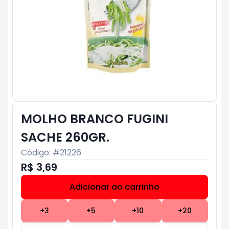
MOLHO BRANCO FUGINI
SACHE 260GR.
Código: #
21226
R$ 3,69
Adicionar ao carrinho
Subtotal:
R$ 0
+
3
+
5
+
10
+
20