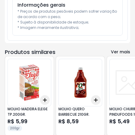
Informações gerais
* Preços de produtos pesáveis podem sofrer variação 
de acordo com o peso;

* Sujeito à disponibilidade de estoque;

* Imagem meramente ilustrativa;
Produtos similares
Ver mais
Add
Add
+
3
+
5
+
10
+
3
+
5
+
10
MOLHO MADEIRA ELEGE
MOLHO QUERO
MOLHO CHUR
TP.200GR.
BARBECUE 210GR.
PINDUFOODS 1
R$ 5,99
R$ 8,59
R$ 5,49
200gr