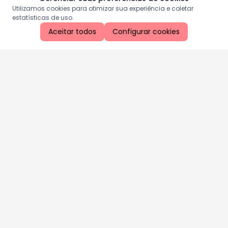
Utilizamos cookies para otimizar sua experiência e coletar
estatísticas de uso.
Aceitar todos
Configurar cookies
Aproveite as nossas promoções!
Cadastre seu e-mail e receba ofertas exclusivas.
QUERO RECEBER