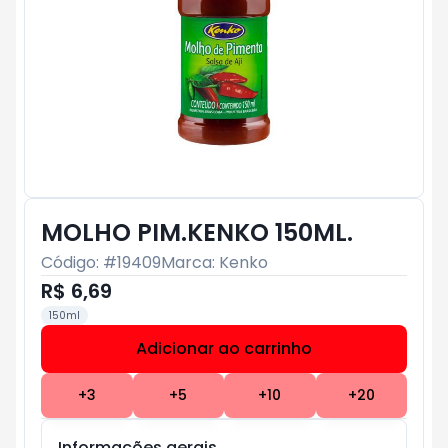
MOLHO PIM.KENKO 150ML.
Código: #
19409
Marca:
Kenko
R$ 6,69
150ml
Adicionar ao carrinho
Subtotal:
R$ 0
+
3
+
5
+
10
+
20
Informações gerais