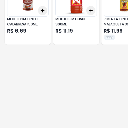
Add
Add
+
3
+
5
+
10
+
3
+
5
+
10
MOLHO PIM.KENKO
MOLHO PIM.DUSUL
PIMENTA KENK
CALABRESA 150ML.
900ML.
MALAGUETA 3
R$ 6,69
R$ 11,19
R$ 11,99
30gr