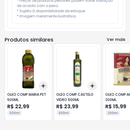
* Preços de produtos pesáveis podem sofrer variação 
de acordo com o peso;

* Sujeito à disponibilidade de estoque;

* Imagem meramente ilustrativa;
Produtos similares
Ver mais
Add
Add
+
3
+
5
+
10
+
3
+
5
+
10
OLEO COMP.MARIA PET
OLEO COMP.CASTELO
OLEO COMP.M
500ML.
VIDRO 500ML
200ML.
R$ 22,99
R$ 23,99
R$ 15,99
500ml
500ml
200ml