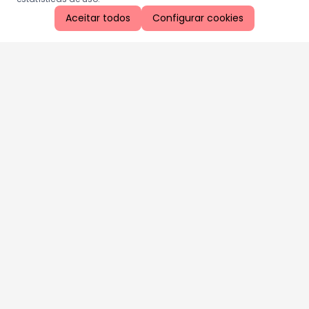
Aceitar todos
Configurar cookies
Aproveite as nossas promoções!
Cadastre seu e-mail e receba ofertas exclusivas.
QUERO RECEBER