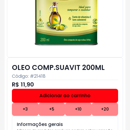
OLEO COMP.SUAVIT 200ML
Código: #
21418
R$ 11,90
Adicionar ao carrinho
Subtotal:
R$ 0
+
3
+
5
+
10
+
20
Informações gerais