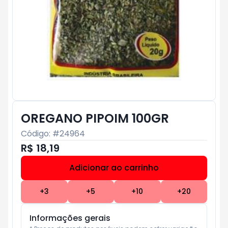
OREGANO PIPOIM 100GR
Código: #
24964
R$ 18,19
Adicionar ao carrinho
Subtotal:
R$ 0
+
3
+
5
+
10
+
20
Informações gerais