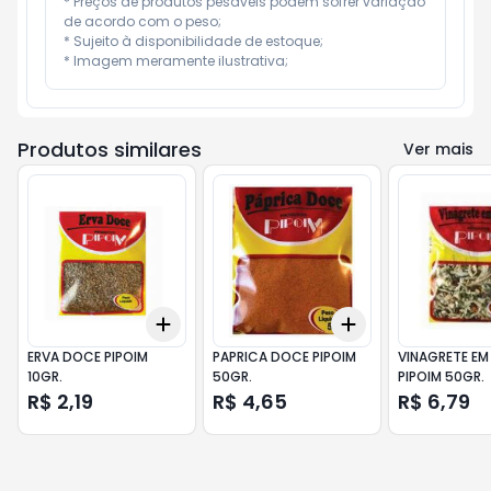
* Preços de produtos pesáveis podem sofrer variação 
de acordo com o peso;

* Sujeito à disponibilidade de estoque;

* Imagem meramente ilustrativa;
Produtos similares
Ver mais
Add
Add
+
3
+
5
+
10
+
3
+
5
+
10
ERVA DOCE PIPOIM
PAPRICA DOCE PIPOIM
VINAGRETE EM
10GR.
50GR.
PIPOIM 50GR.
R$ 2,19
R$ 4,65
R$ 6,79