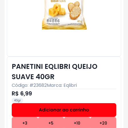
PANETINI EQLIBRI QUEIJO
SUAVE 40GR
Código: #
23682
Marca:
Eqlibri
R$ 6,99
40gr
Adicionar ao carrinho
Subtotal:
R$ 0
+
3
+
5
+
10
+
20