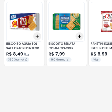
Add
Add
+
3
kg
+
5
kg
+
3
+
5
+
10
BISCOITO AGUIA SOL
BISCOITO RENATA
PANETINI EQLIB
SALT CRACKER INTEGRAL
CREAM CRACKER
PRESUN.DEFU
360GR
GERGELIM 360G
R$ 8,49
R$ 7,99
R$ 6,99
/
kg
360 Grama(s)
360 Grama(s)
40gr