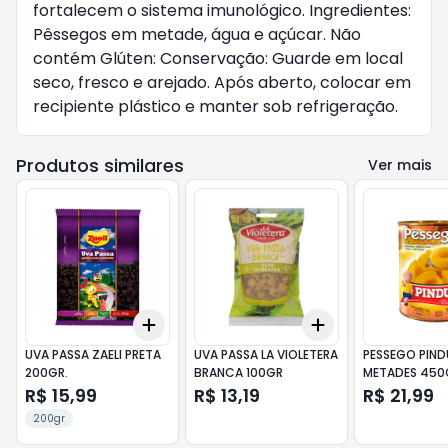
fortalecem o sistema imunológico. Ingredientes:
Pêssegos em metade, água e açúcar. Não
contém Glúten: Conservação: Guarde em local
seco, fresco e arejado. Após aberto, colocar em
recipiente plástico e manter sob refrigeração.
Produtos similares
Ver mais
Add
Add
+
3
+
5
+
10
+
3
+
5
+
10
UVA PASSA ZAELI PRETA
UVA PASSA LA VIOLETERA
PESSEGO PIN
200GR.
BRANCA 100GR
METADES 450
R$ 15,99
R$ 13,19
R$ 21,99
200gr