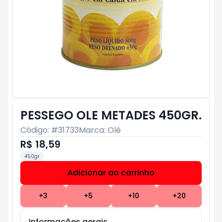
PESSEGO OLE METADES 450GR.
Código: #
31733
Marca:
Olé
R$ 18,59
450gr
Adicionar ao carrinho
Subtotal:
R$ 0
+
3
+
5
+
10
+
20
Informações gerais