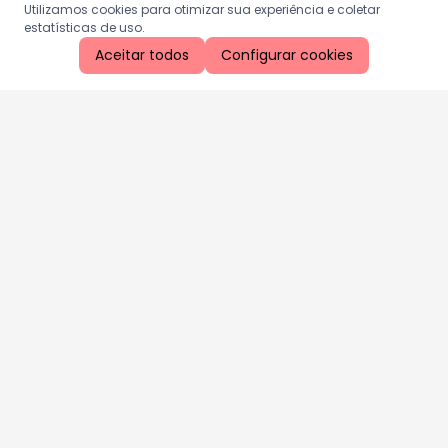
Utilizamos cookies para otimizar sua experiência e coletar
estatísticas de uso.
Aceitar todos
Configurar cookies
Aproveite as nossas promoções!
Cadastre seu e-mail e receba ofertas exclusivas.
QUERO RECEBER