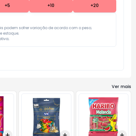
+
5
+
10
+
20
eis podem sofrer variação de acordo com o peso;

e estoque;

tiva;
Ver mais
Add
Add
Add
+
3
+
5
+
10
+
3
+
5
+
10
+
3