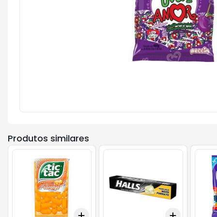
Produtos similares
Add
Add
+
3
kg
+
5
kg
+
3
+
5
+