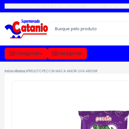
Você está navegando em:
CATANIO LOJA 1 - MARINGÁ
-
Rua Pioneir
Categorias
Categorias
Início
Balas
PIRULITO PECCIN MACA AMOR UVA 480GR