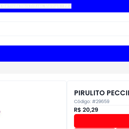
a Gertrude Heck Fritzen
,
Maringá
-
PR
PIRULITO PECC
Código: #
29659
R$ 20,29