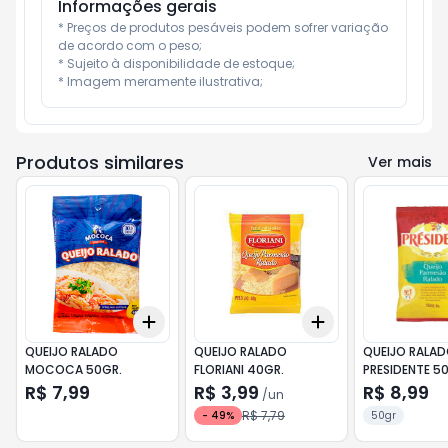
Informações gerais
* Preços de produtos pesáveis podem sofrer variação 
de acordo com o peso;

* Sujeito à disponibilidade de estoque;

* Imagem meramente ilustrativa;
Produtos similares
Ver mais
Add
Add
+
3
+
5
+
10
+
3
+
5
+
10
QUEIJO RALADO
QUEIJO RALADO
QUEIJO RALA
MOCOCA 50GR.
FLORIANI 40GR.
PRESIDENTE 5
R$ 7,99
R$ 3,99
R$ 8,99
/
un
R$ 7,79
-
49
%
50gr