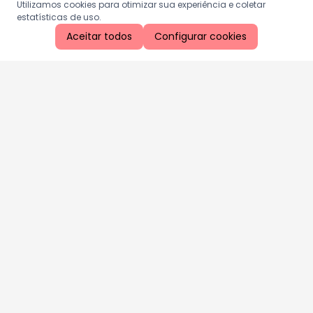
Utilizamos cookies para otimizar sua experiência e coletar
estatísticas de uso.
Aceitar todos
Configurar cookies
Aproveite as nossas promoções!
Cadastre seu e-mail e receba ofertas exclusivas.
QUERO RECEBER