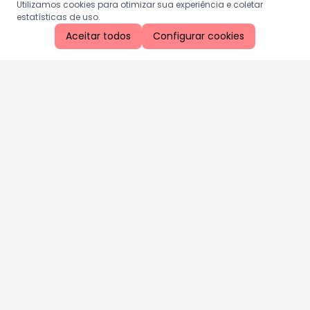
Utilizamos cookies para otimizar sua experiência e coletar
estatísticas de uso.
Aceitar todos
Configurar cookies
Aproveite as nossas promoções!
Cadastre seu e-mail e receba ofertas exclusivas.
QUERO RECEBER