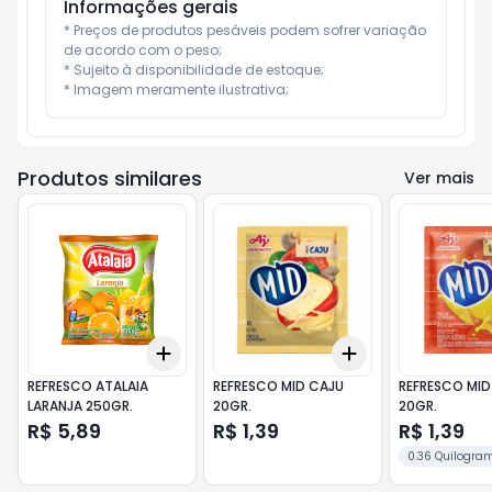
Informações gerais
* Preços de produtos pesáveis podem sofrer variação 
de acordo com o peso;

* Sujeito à disponibilidade de estoque;

* Imagem meramente ilustrativa;
Produtos similares
Ver mais
Add
Add
+
3
+
5
+
10
+
3
+
5
+
10
REFRESCO ATALAIA
REFRESCO MID CAJU
REFRESCO MI
LARANJA 250GR.
20GR.
20GR.
R$ 5,89
R$ 1,39
R$ 1,39
0.36 Quilogra