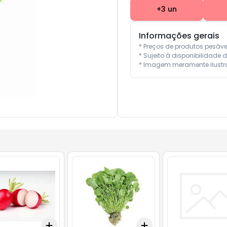
+
3
un
Informações gerais
* Preços de produtos pesáv
* Sujeito à disponibilidade d
* Imagem meramente ilustra
Add
Add
10
+
3
+
5
+
10
+
3
kg
+
5
kg