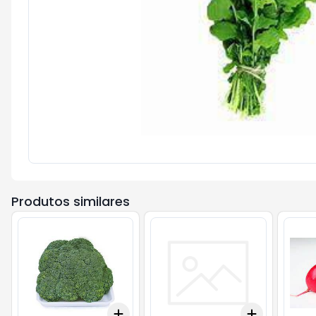
Produtos similares
Add
Add
+
3
+
5
+
10
+
3
+
5
+