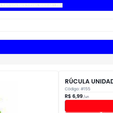
a Gertrude Heck Fritzen
,
Maringá
-
PR
RÚCULA UNIDA
Código: #
155
R$ 6,99
/
un