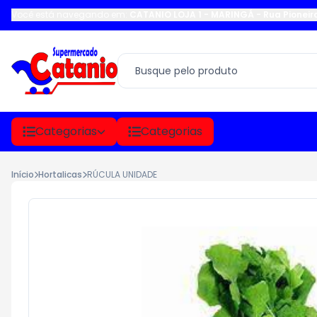
Você está navegando em:
CATANIO LOJA 1 - MARINGÁ
-
Rua Pioneir
Categorias
Categorias
Início
Hortalicas
RÚCULA UNIDADE