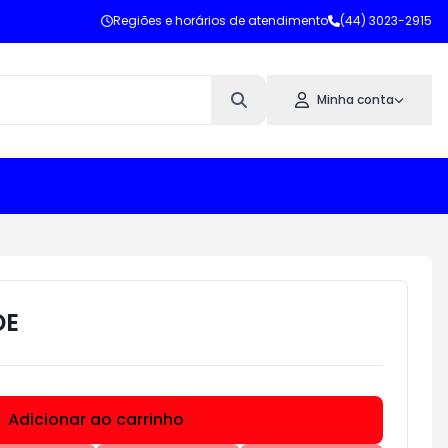
Regiões e horários de atendimento
(44) 3023-2915
Minha conta
DE
Adicionar ao carrinho
Subtotal:
R$ 0,00