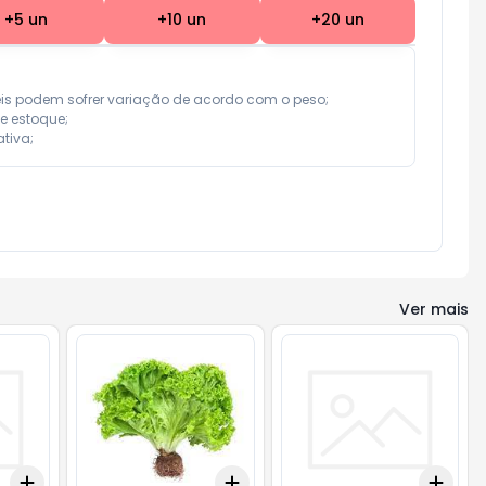
+
5
un
+
10
un
+
20
un
eis podem sofrer variação de acordo com o peso;

e estoque;

tiva;
Ver mais
Add
Add
Add
+
3
+
5
+
10
+
3
+
5
+
10
+
3