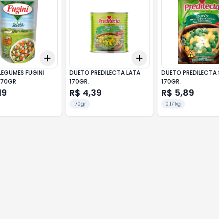
Add
Add
10
+
3
+
5
+
10
+
3
+
5
+
10
LEGUMES FUGINI
DUETO PREDILECTA LATA
DUETO PREDILECTA
170GR
170GR.
170GR.
19
R$ 4,39
R$ 5,89
170gr
0.17 kg