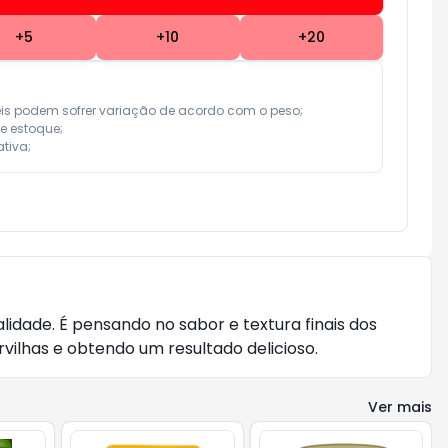
+
5
+
10
+
20
eis podem sofrer variação de acordo com o peso;

e estoque;

tiva;
lidade. É pensando no sabor e textura finais dos 
vilhas e obtendo um resultado delicioso.
Ver mais