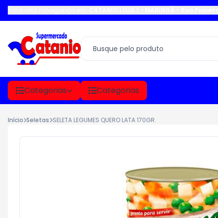
Você está navegando em:
CATANIO LOJA 1 - MARINGÁ
-
Rua Pioneir
Categorias
Categorias
Início
Seletas
SELETA LEGUMES QUERO LATA 170GR.