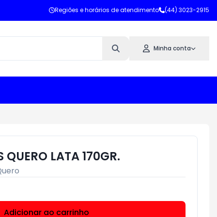
Regiões e horários de atendimento
(44) 3023-2915
Minha conta
S QUERO LATA 170GR.
Quero
Adicionar ao carrinho
Subtotal:
R$ 0,00