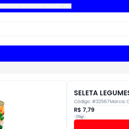
a Gertrude Heck Fritzen
,
Maringá
-
PR
SELETA LEGUME
Código: #
32567
Marca:
R$ 7,79
170gr