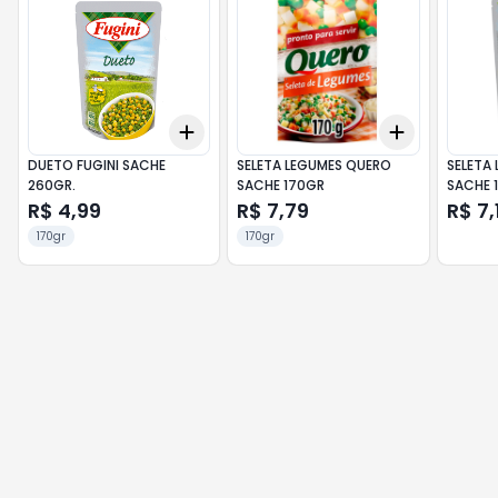
Add
Add
+
3
+
5
+
10
+
3
+
5
+
DUETO FUGINI SACHE
SELETA LEGUMES QUERO
SELETA 
260GR.
SACHE 170GR
SACHE 
R$ 4,99
R$ 7,79
R$ 7,
170gr
170gr