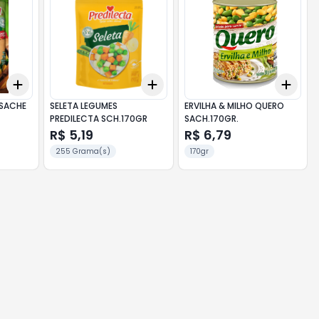
Add
Add
Add
+
3
+
5
+
10
+
3
+
5
+
10
+
3
 SACHE
SELETA LEGUMES
ERVILHA & MILHO QUERO
PREDILECTA SCH.170GR
SACH.170GR.
R$ 5,19
R$ 6,79
255 Grama(s)
170gr