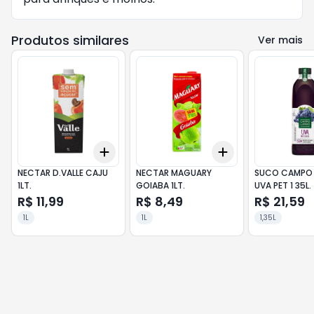
Produtos similares
Ver mais
Add
Add
+
3
+
5
+
10
+
3
+
5
+
10
NECTAR D.VALLE CAJU
NECTAR MAGUARY
SUCO CAMPO
1LT.
GOIABA 1LT.
UVA PET 1 35L.
R$ 11,99
R$ 8,49
R$ 21,59
1L
1L
1,35L