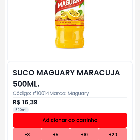
SUCO MAGUARY MARACUJA
500ML.
Código: #
10014
Marca:
Maguary
R$ 16,39
500ml
Adicionar ao carrinho
Subtotal:
R$ 0
+
3
+
5
+
10
+
20