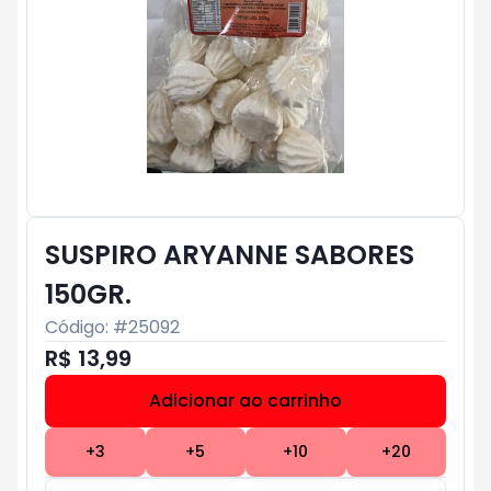
SUSPIRO ARYANNE SABORES
150GR.
Código: #
25092
R$ 13,99
Adicionar ao carrinho
Subtotal:
R$ 0
+
3
+
5
+
10
+
20