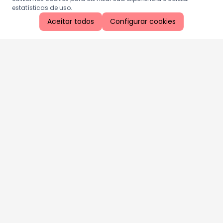
estatísticas de uso.
Aceitar todos
Configurar cookies
Aproveite as nossas promoções!
Cadastre seu e-mail e receba ofertas exclusivas.
QUERO RECEBER