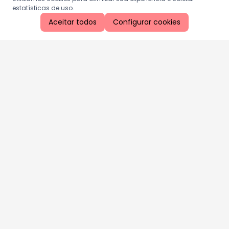
estatísticas de uso.
Aceitar todos
Configurar cookies
Aproveite as nossas promoções!
Cadastre seu e-mail e receba ofertas exclusivas.
QUERO RECEBER