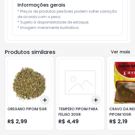
Informações gerais
* Preços de produtos pesáveis podem sofrer variação 
de acordo com o peso;

* Sujeito à disponibilidade de estoque;

* Imagem meramente ilustrativa;
Produtos similares
Ver mais
Add
Add
+
3
+
5
+
10
+
3
+
5
+
10
OREGANO PIPOIM 5GR.
TEMPERO PIPOIM PARA
CRAVO DA IND
FEIJAO 30GR.
PIPOIM 10GR.
R$ 2,99
R$ 4,49
R$ 2,19