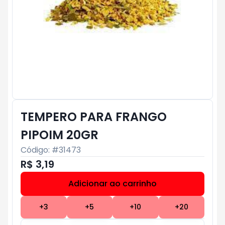
TEMPERO PARA FRANGO
PIPOIM 20GR
Código: #
31473
R$ 3,19
Adicionar ao carrinho
Subtotal:
R$ 0
+
3
+
5
+
10
+
20