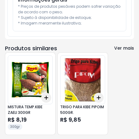
* Preços de produtos pesáveis podem sofrer variação 
de acordo com o peso;

* Sujeito à disponibilidade de estoque;

* Imagem meramente ilustrativa;
Produtos similares
Ver mais
Add
Add
+
3
+
5
+
10
+
3
+
5
+
10
MISTURA TEMP.KIBE
TRIGO PARA KIBE PIPOIM
ZAELI 300GR
500GR.
R$ 8,19
R$ 9,85
300gr