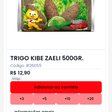
TRIGO KIBE ZAELI 500GR.
Código: #
26055
R$ 12,90
500gr
Adicionar ao carrinho
Subtotal:
R$ 0
+
3
+
5
+
10
+
20
Informações gerais