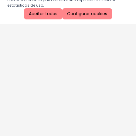
estatísticas de uso.
Aceitar todos
Configurar cookies
Aproveite as nossas promoções!
Cadastre seu e-mail e receba ofertas exclusivas.
QUERO RECEBER