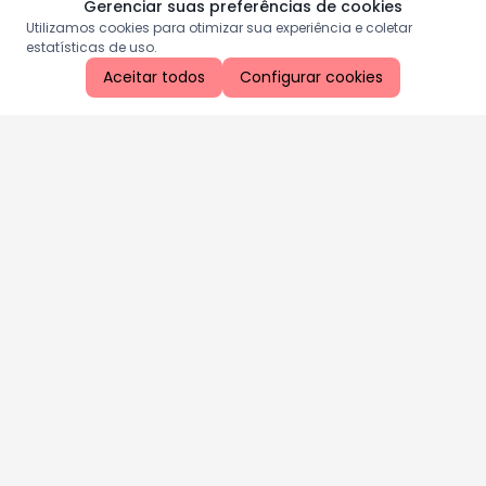
Gerenciar suas preferências de cookies
Utilizamos cookies para otimizar sua experiência e coletar
estatísticas de uso.
Aceitar todos
Configurar cookies
Aproveite as nossas promoções!
Cadastre seu e-mail e receba ofertas exclusivas.
QUERO RECEBER