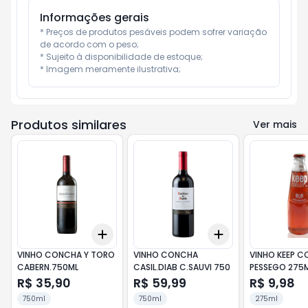
Informações gerais
* Preços de produtos pesáveis podem sofrer variação 
de acordo com o peso;

* Sujeito à disponibilidade de estoque;

* Imagem meramente ilustrativa;
Produtos similares
Ver mais
Add
Add
+
3
+
5
+
10
+
3
+
5
+
10
VINHO CONCHA Y TORO
VINHO CONCHA
VINHO KEEP C
CABERN.750ML
CASIL.DIAB C.SAUVI 750
PESSEGO 275M
R$ 35,90
R$ 59,99
R$ 9,98
750ml
750ml
275ml