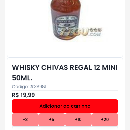
WHISKY CHIVAS REGAL 12 MINI
50ML.
Código: #
38981
R$ 19,99
Adicionar ao carrinho
Subtotal:
R$ 0
+
3
+
5
+
10
+
20