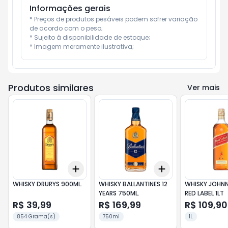
Informações gerais
* Preços de produtos pesáveis podem sofrer variação 
de acordo com o peso;

* Sujeito à disponibilidade de estoque;

* Imagem meramente ilustrativa;
Produtos similares
Ver mais
Add
Add
+
3
+
5
+
10
+
3
+
5
+
10
WHISKY DRURYS 900ML.
WHISKY BALLANTINES 12
WHISKY JOHNN
YEARS 750ML.
RED LABEL 1LT
R$ 39,99
R$ 169,99
R$ 109,90
854 Grama(s)
750ml
1L