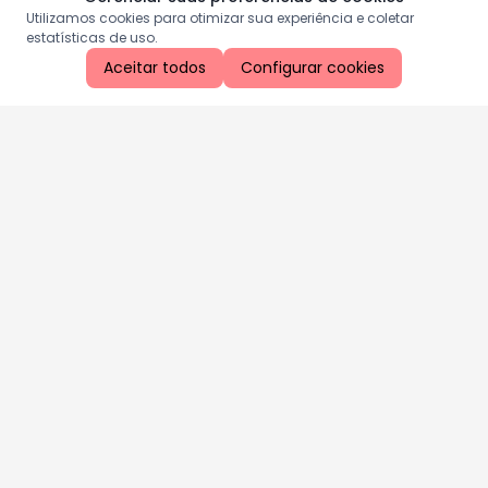
Utilizamos cookies para otimizar sua experiência e coletar
estatísticas de uso.
Aceitar todos
Configurar cookies
Aproveite as nossas promoções!
Cadastre seu e-mail e receba ofertas exclusivas.
QUERO RECEBER