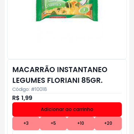
MACARRÃO INSTANTANEO
LEGUMES FLORIANI 85GR.
Código: #
10018
R$ 1,99
Adicionar ao carrinho
Subtotal:
R$ 0
+
3
+
5
+
10
+
20