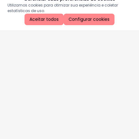
Utilizamos cookies para otimizar sua experiência e coletar
estatísticas de uso.
Aceitar todos
Configurar cookies
Aproveite as nossas promoções!
Cadastre seu e-mail e receba ofertas exclusivas.
QUERO RECEBER