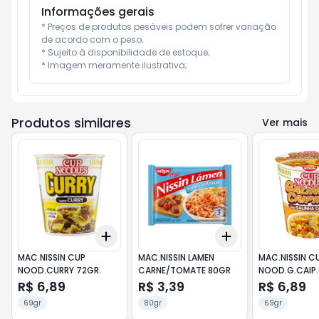
Informações gerais
* Preços de produtos pesáveis podem sofrer variação 
de acordo com o peso;

* Sujeito à disponibilidade de estoque;

* Imagem meramente ilustrativa;
Produtos similares
Ver mais
Add
Add
+
3
+
5
+
10
+
3
+
5
+
10
MAC.NISSIN CUP
MAC.NISSIN LAMEN
MAC.NISSIN C
NOOD.CURRY 72GR.
CARNE/TOMATE 80GR
NOOD.G.CAIP.
R$ 6,89
R$ 3,39
R$ 6,89
69gr
80gr
69gr