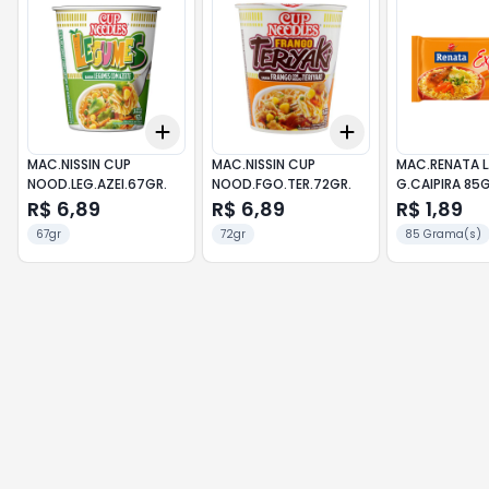
Add
Add
+
3
+
5
+
10
+
3
+
5
+
10
MAC.NISSIN CUP
MAC.NISSIN CUP
MAC.RENATA 
NOOD.LEG.AZEI.67GR.
NOOD.FGO.TER.72GR.
G.CAIPIRA 85G
R$ 6,89
R$ 6,89
R$ 1,89
67gr
72gr
85 Grama(s)