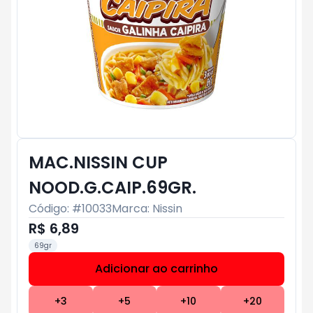
MAC.NISSIN CUP
NOOD.G.CAIP.69GR.
Código: #
10033
Marca:
Nissin
R$ 6,89
69gr
Adicionar ao carrinho
Subtotal:
R$ 0
+
3
+
5
+
10
+
20