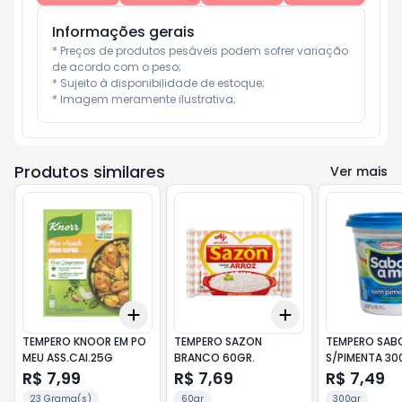
Informações gerais
* Preços de produtos pesáveis podem sofrer variação 
de acordo com o peso;

* Sujeito à disponibilidade de estoque;

* Imagem meramente ilustrativa;
Produtos similares
Ver mais
Add
Add
+
3
+
5
+
10
+
3
+
5
+
10
TEMPERO KNOOR EM PO
TEMPERO SAZON
TEMPERO SAB
MEU ASS.CAI.25G
BRANCO 60GR.
S/PIMENTA 30
R$ 7,99
R$ 7,69
R$ 7,49
23 Grama(s)
60gr
300gr