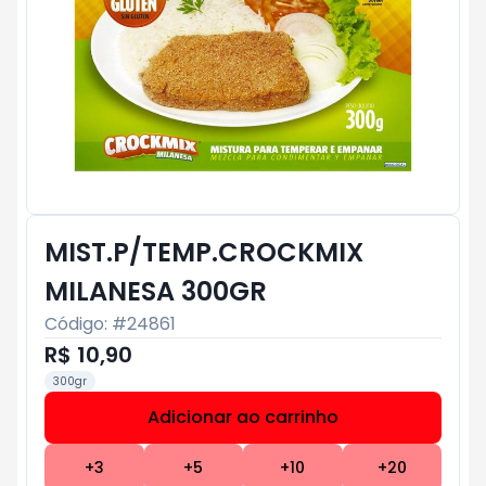
MIST.P/TEMP.CROCKMIX
MILANESA 300GR
Código: #
24861
R$ 10,90
300gr
Adicionar ao carrinho
Subtotal:
R$ 0
+
3
+
5
+
10
+
20