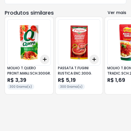
Produtos similares
Ver mais
Add
Add
+
3
+
5
+
10
+
3
+
5
+
10
MOLHO T.QUERO
PASSATA T.FUGINI
MOLHO T.BON
PRONT.MANJ.SCH.300GR.
RUSTICA ENC.300G.
TRADIC.SCH.
R$ 3,39
R$ 5,19
R$ 1,69
300 Grama(s)
300 Grama(s)