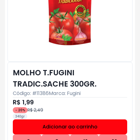
MOLHO T.FUGINI
TRADIC.SACHE 300GR.
Código: #
11386
Marca:
Fugini
R$ 1,99
R$ 2,49
-
20
%
340gr
Adicionar ao carrinho
Subtotal:
R$ 0