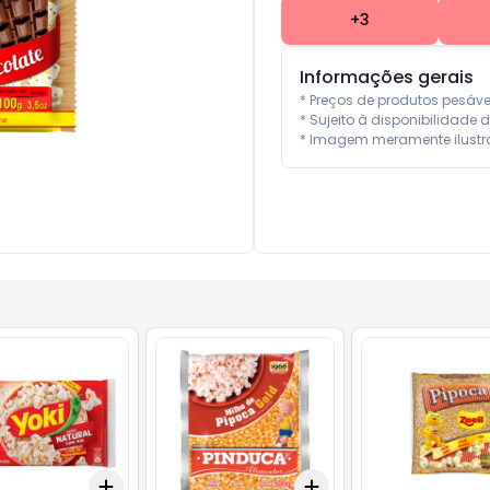
+
3
Informações gerais
* Preços de produtos pesáv
* Sujeito à disponibilidade d
* Imagem meramente ilustra
Add
Add
10
+
3
+
5
+
10
+
3
+
5
+
10