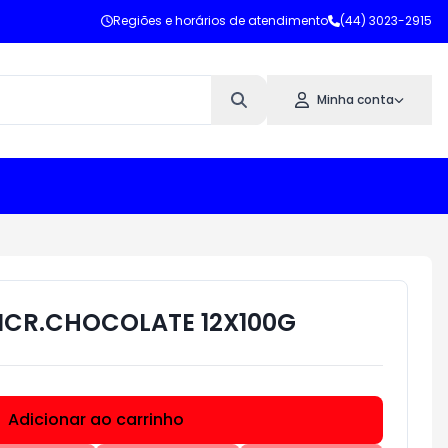
Regiões e horários de atendimento
(44) 3023-2915
Minha conta
MICR.CHOCOLATE 12X100G
Adicionar ao carrinho
Subtotal:
R$ 0,00