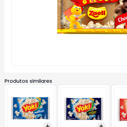
Produtos similares
Add
Add
+
3
+
5
+
10
+
3
+
5
+