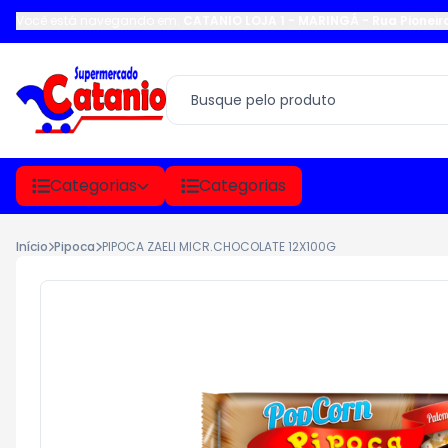
Você está navegando em:
CATANIO LOJA 1 - MARINGÁ
-
Rua Pioneir
Categorias
Categorias
Início
Pipoca
PIPOCA ZAELI MICR.CHOCOLATE 12X100G