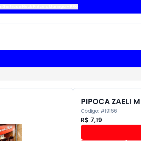
a Gertrude Heck Fritzen
,
Maringá
-
PR
PIPOCA ZAELI 
Código: #
19166
R$ 7,19