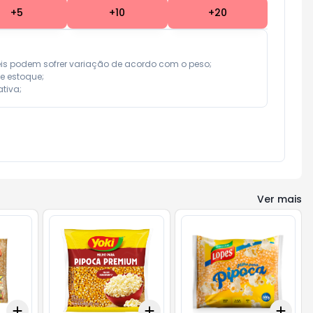
+
5
+
10
+
20
eis podem sofrer variação de acordo com o peso;

e estoque;

tiva;
Ver mais
Add
Add
Add
+
3
+
5
+
10
+
3
+
5
+
10
+
3