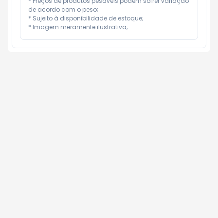
* Preços de produtos pesáveis podem sofrer variação 
de acordo com o peso;

* Sujeito à disponibilidade de estoque;

* Imagem meramente ilustrativa;