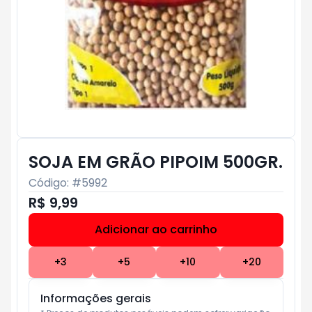
SOJA EM GRÃO PIPOIM 500GR.
Código: #
5992
R$ 9,99
Adicionar ao carrinho
Subtotal:
R$ 0
+
3
+
5
+
10
+
20
Informações gerais